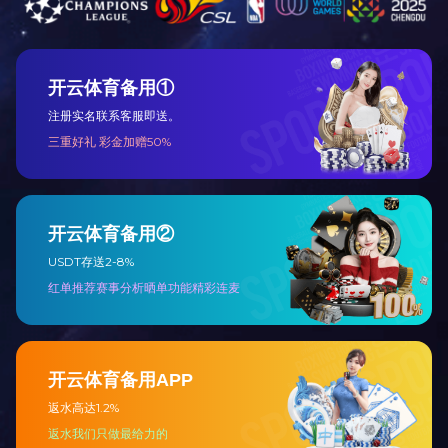
多功能河粉机
多功能米粉机
豆制品设备
新闻中心
马麒麟副镇长调研国研智造园 点赞园区发展与企业活力
新加坡制造商总会会长陈展鹏考察国研智造园 盛赞园区发展并邀
明星企业赴东南亚设厂
同心共超越 和谐铸辉煌 ——2023健力、国研公司阳朔、桂林团建
华体会体育全自动自熟米粉/粉丝机助力企业实现效益创收
足球篮球官方直播平台